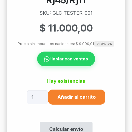
Rj45/Rj11
SKU: GLC-TESTER-001
$
11.000,00
Precio sin impuestos nacionales:
$
9.090,91
21.0% IVA
Hablar con ventas
Hay existencias
Tester
Añadir al carrito
P/
Utp/Stp
Rj45/Rj11
cantidad
Calcular envío