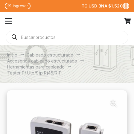
TC USD BNA $1.520
Ingresar
Búsqueda
de
productos
Inicio
trending_flat
Cableado estructurado
trending_flat
Accesorios cableado estructurado
trending_flat
Herramientas para cableado
trending_flat
Tester P/ Utp/Stp Rj45/Rj11