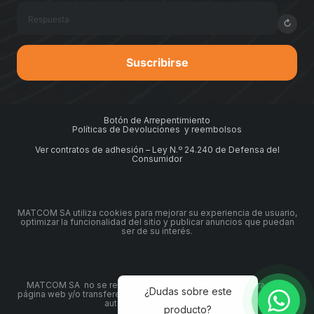
↻
Suscribirse
Botón de Arrepentimiento
Políticas de Devoluciones y reembolsos
Ver contratos de adhesión – Ley N.º 24.240 de Defensa del
Consumidor
MATCOM SA utiliza cookies para mejorar su experiencia de usuario,
optimizar la funcionalidad del sitio y publicar anuncios que puedan
ser de su interés.
MATCOM SA no se responsabiliza por compras por fuera de la
¿Dudas sobre este
página web y/o transferencias realizadas a cuentas que no sean las
autorizadas por nosotros.
producto?