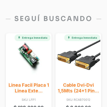
SEGUÍ BUSCANDO
Entrega Inmediata
a Facil Placa 1
Cable Dvi-Dvi
Plug Rj 4
inea Exte...
1,5Mts (24+1 Pin...
SKU: NT
SKU: LFP1
SKU: RCAB70012
$
3