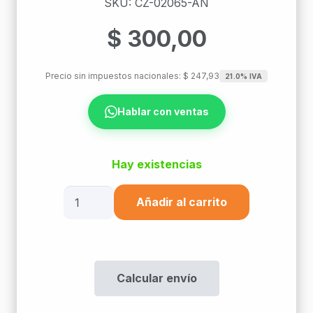
SKU: CZ-02065-AN
$
300,00
Precio sin impuestos nacionales:
$
247,93
21.0% IVA
Hablar con ventas
Hay existencias
Alambre
Añadir al carrito
Telefonico
Cruzada
2X0.65
Az/Na
Calcular envío
cantidad