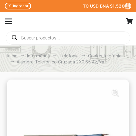
TC USD BNA $1.520
Ingresar
Búsqueda
de
productos
Inicio
trending_flat
Informática
trending_flat
Telefonía
trending_flat
Cables telefonía
trending_flat
Alambre Telefonico Cruzada 2X0.65 Az/Na