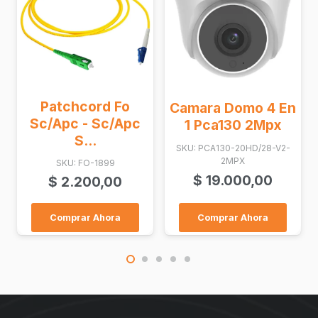
tchcord Fo
Camara Domo 4 En
Access
Apc - Sc/Apc
1 Pca130 2Mpx
Link Om
S...
SKU: PCA130-20HD/28-V2-
SKU: 
2MPX
SKU: FO-1899
$
3.28
$
19.000,00
$
2.200,00
omprar Ahora
Comprar Ahora
Compr