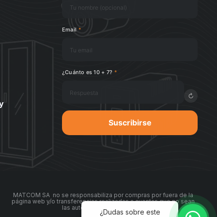
Email
*
¿Cuánto es 10 + 7?
*
↻
y
Suscribirse
MATCOM SA no se responsabiliza por compras por fuera de la
página web y/o transferencias realizadas a cuentas que no sean
las autorizadas por nosotros.
¿Dudas sobre este