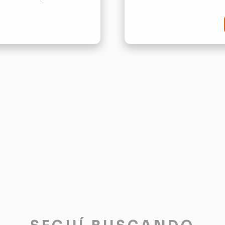
5
Mts
Sim
can