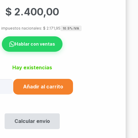
$
2.400,00
n impuestos nacionales:
$
2.171,95
10.5% IVA
Hablar con ventas
Hay existencias
chcord
Añadir al carrito
Pc
Pc
Calcular envío