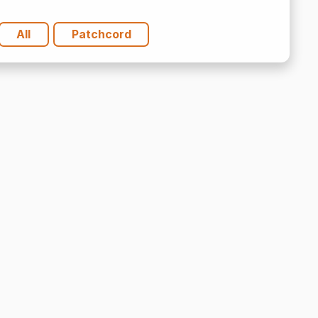
All
Patchcord
plex
tidad