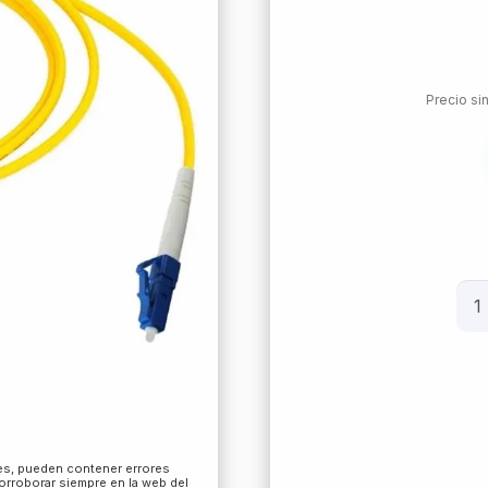
Precio si
Pat
Fo
Sc/
-
Sc/
Sm
X
les, pueden contener errores
corroborar siempre en la web del