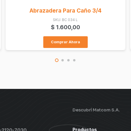
 Para Caño 3/4
Banco De Bater
: BC 034 L
SKU: 9000
.600,00
$
2.296
rar Ahora
Comprar
Descubrí Matcom S.A.
Productos
1-2120-7030