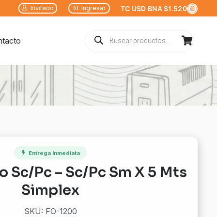
Invitado
Ingresar
TC USD BNA $1.520
Búsqueda
tacto
de
productos
Entrega Inmediata
o Sc/Pc – Sc/Pc Sm X 5 Mts
Simplex
SKU: FO-1200