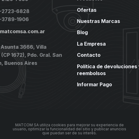
Ofertas
1-2723-6828
1-3789-1906
Nuestras Marcas
@matcomsa.com.ar
Blog
La Empresa
 Asunta 3666, Villa
(CP 1672), Pdo. Gral. San
Contacto
n, Buenos Aires
Política de devoluciones 
reembolsos
Informar Pago
MATCOM SA utiliza cookies para mejorar su experiencia de
usuario, optimizar la funcionalidad del sitio y publicar anuncios
que puedan ser de su interés.