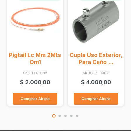
Lc Mm 2Mts
Cupla Uso Exterior,
Base Pa38
m1
Para Caño ...
Adhesivo 
FO-3102
SKU: URT 100 L
SKU: PA 38 
00,00
$
4.000,00
$
400,0
r Ahora
Comprar Ahora
Comprar Ah