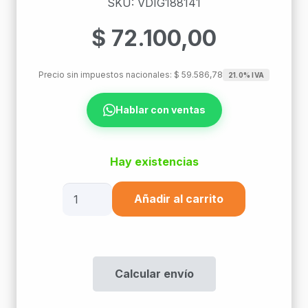
SKU: VDIG188141
$
72.100,00
Precio sin impuestos nacionales:
$
59.586,78
21.0% IVA
Hablar con ventas
Hay existencias
Guia
Añadir al carrito
De
Cables
Horizontal
Quickfix
Calcular envío
1U
19