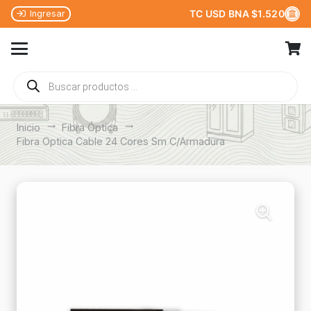
TC USD BNA $1.520
Ingresar
Búsqueda
de
productos
Inicio
trending_flat
Fibra Óptica
trending_flat
Fibra Optica Cable 24 Cores Sm C/Armadura