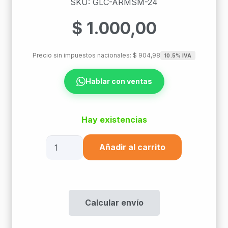
SKU: GLC-ARMSM-24
$
1.000,00
Precio sin impuestos nacionales:
$
904,98
10.5% IVA
Hablar con ventas
Hay existencias
Fibra
Añadir al carrito
Optica
Cable
24
Cores
Calcular envío
Sm
C/Armadura