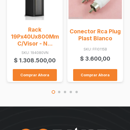
Rack
Conector Rca Plug
19Px40Ux800Mm
Plast Blanco
C/Visor - N...
SKU: FFI0115B
SKU: 194080VN
$
3.600,00
$
1.308.500,00
Comprar Ahora
Comprar Ahora