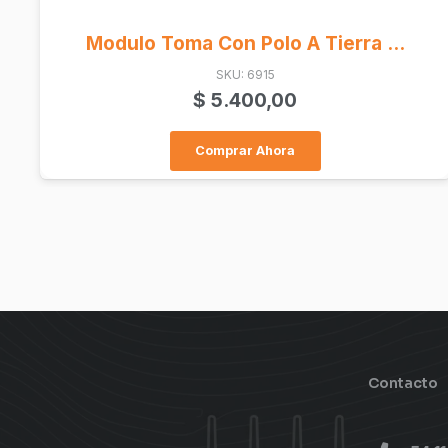
Panel Fibra Alta Densidad Vaci...
SKU: ACTMP1U
$
213.700,00
Comprar Ahora
Contacto