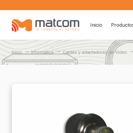
Inicio
Producto
Inicio
trending_flat
Informática
trending_flat
Cables y adaptadores de Video
trending_fl