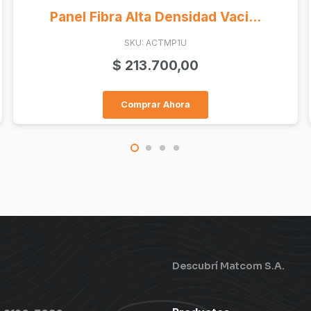
Linea Selenia Placa 4 Caller I...
SKU: LSP4C
$
114.400,00
Comprar Ahora
Descubrí Matcom S.A.