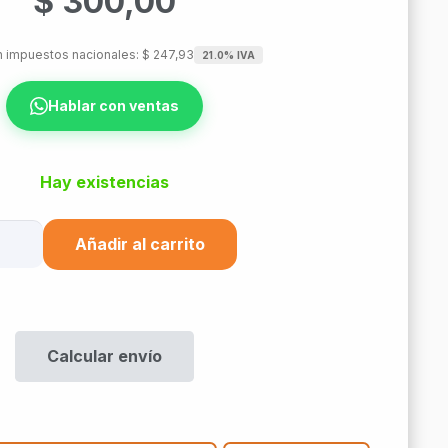
$
300,00
in impuestos nacionales:
$
247,93
21.0% IVA
Hablar con ventas
Hay existencias
ector
Añadir al carrito
k
Calcular envío
m
tidad