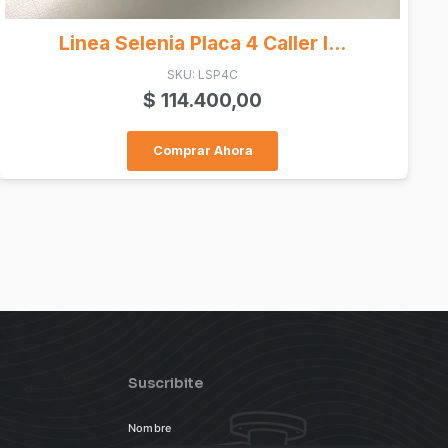
SKU: PC-49UH5J
$
1.387.900,00
Comprar Ahora
Suscribite
Nombre