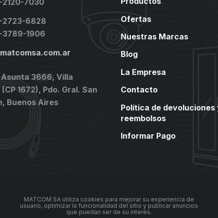
Productos
1-2120-7030
Ofertas
1-2723-6828
1-3789-1906
Nuestras Marcas
@matcomsa.com.ar
Blog
La Empresa
 Asunta 3666, Villa
(CP 1672), Pdo. Gral. San
Contacto
n, Buenos Aires
Política de devoluciones 
reembolsos
Informar Pago
MATCOM SA utiliza cookies para mejorar su experiencia de
usuario, optimizar la funcionalidad del sitio y publicar anuncios
que puedan ser de su interés.