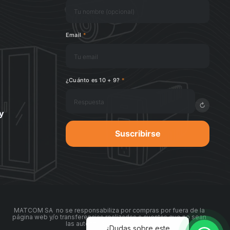
Email
*
¿Cuánto es 10 + 9?
*
↻
y
Suscribirse
MATCOM SA no se responsabiliza por compras por fuera de la
página web y/o transferencias realizadas a cuentas que no sean
las autorizadas por nosotros.