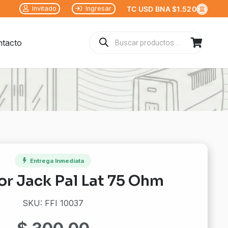
Invitado
Ingresar
TC USD BNA $1.520
Búsqueda
tacto
de
productos
Entrega Inmediata
r Jack Pal Lat 75 Ohm
SKU: FFI 10037