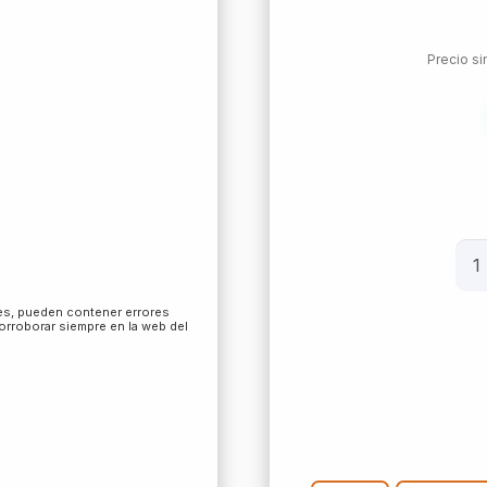
Precio s
Con
Jac
Pal
les, pueden contener errores
corroborar siempre en la web del
Lat
75
Oh
can