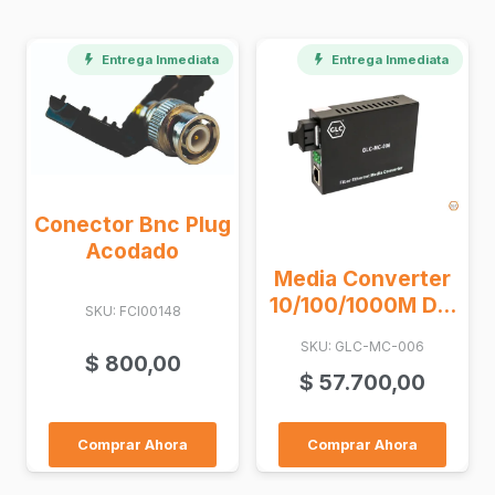
Entrega Inmediata
Entrega Inmediata
c Plug
o
Media Converter
Cinta Helicoidal
10/100/1000M D...
- Spiral ...
148
SKU: GLC-MC-006
SKU: FH1
00
$
57.700,00
$
700,00
ora
Comprar Ahora
Comprar Ahora