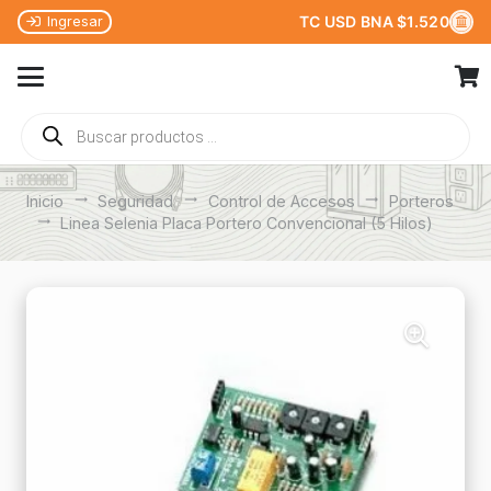
TC USD BNA $1.520
Ingresar
Búsqueda
de
productos
Inicio
trending_flat
Seguridad
trending_flat
Control de Accesos
trending_flat
Porteros
trending_flat
Linea Selenia Placa Portero Convencional (5 Hilos)