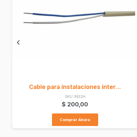
Patchcord Cat6 2.4Mts Negro
SKU: IQ-JT0317460
$
3.700,00
Comprar Ahora