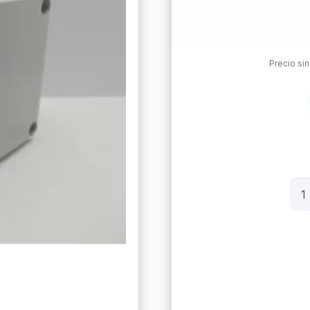
Precio si
Caj
De
Pas
Ge
190
Wt
can