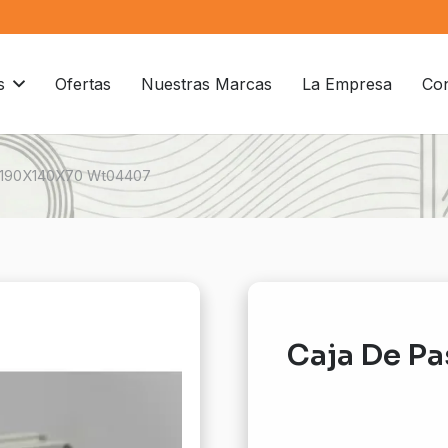
s
Ofertas
Nuestras Marcas
La Empresa
Con
 190X140X70 Wt04407
Caja De P