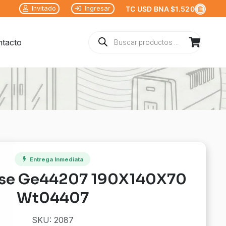
Invitado
Ingresar
TC USD BNA $1.520
Búsqueda
tacto
de
productos
Entrega Inmediata
ase Ge44207 190X140X70
Wt04407
SKU: 2087