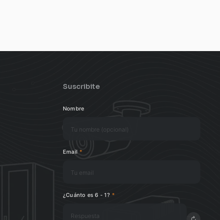
Suscribite
Nombre
Email
*
¿Cuánto es 6 - 1?
*
↻