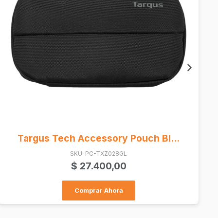
Patchcord Cat6 1.2 Mts (Ce-401...
SKU: 8537
$
2.600,00
Comprar Ahora