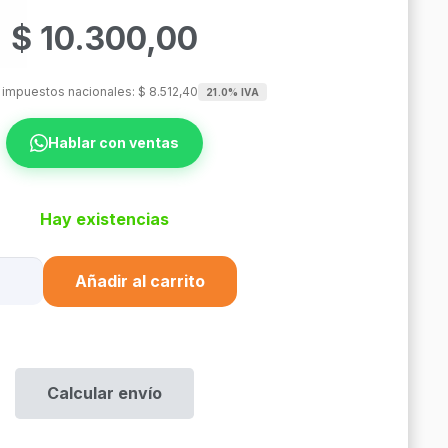
$
10.300,00
n impuestos nacionales:
$
8.512,40
21.0% IVA
Hablar con ventas
Hay existencias
a
Añadir al carrito
e
44207
X140X70
Calcular envío
04407
tidad