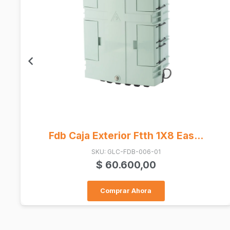
Conector Rj45 S-110 Keystone C...
SKU: VDIEB17266UWE
$
6.900,00
Comprar Ahora