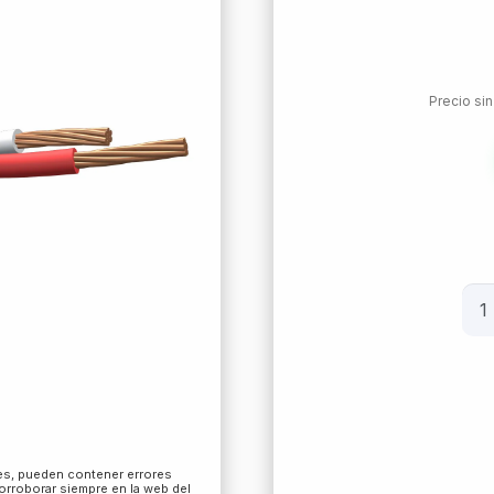
Precio si
Cab
ins
AR
3x1
AW
(0.
bli
les, pueden contener errores
corroborar siempre en la web del