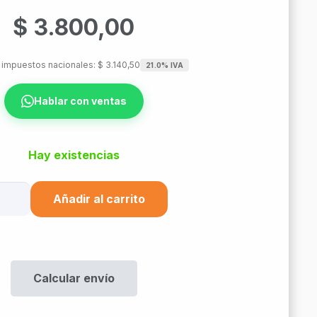
$
3.800,00
n impuestos nacionales:
$
3.140,50
21.0% IVA
Hablar con ventas
Hay existencias
le
Añadir al carrito
trumentacion
6200
8
G
Calcular envío
80)
ndado