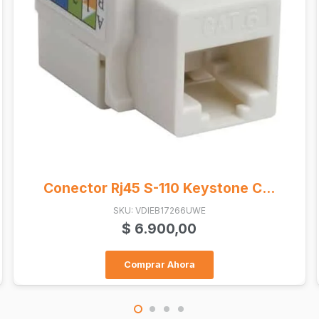
Conector Rj45 Cat5E Utp Keyst ...
SKU: VDIB17365UBK
$
5.000,00
Comprar Ahora