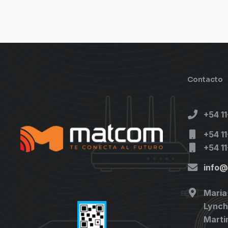
Contacto
+54 1
+54 1
+54 1
info
Maria
Lynch 
Marti