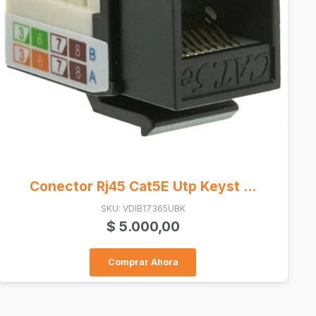
Fibra Optica Cable 12 Cores Sm...
SKU: GLC-ARMSM-12
$
800,00
Comprar Ahora