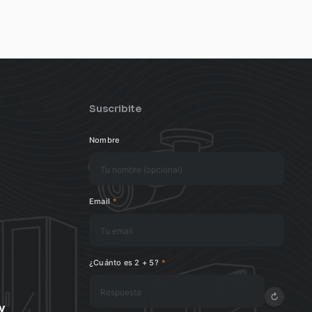
Suscribite
Nombre
Email
*
¿Cuánto es 2 + 5?
*
↻
y