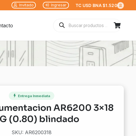
Invitado
Ingresar
TC USD BNA $1.520
Búsqueda
tacto
de
productos
Entrega Inmediata
rumentacion AR6200 3×18
 (0.80) blindado
SKU: AR6200318