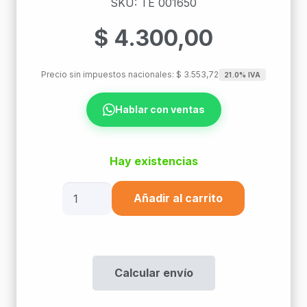
SKU: TE 001650
$
4.300,00
Precio sin impuestos nacionales:
$
3.553,72
21.0% IVA
Hablar con ventas
Hay existencias
Cable
Añadir al carrito
Telefonico
Subte
16
Pares
Calcular envío
782
cantidad