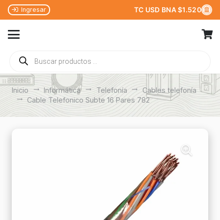
TC USD BNA $1.520
Ingresar
Búsqueda
de
productos
Inicio
trending_flat
Informática
trending_flat
Telefonía
trending_flat
Cables telefonía
trending_flat
Cable Telefonico Subte 16 Pares 782