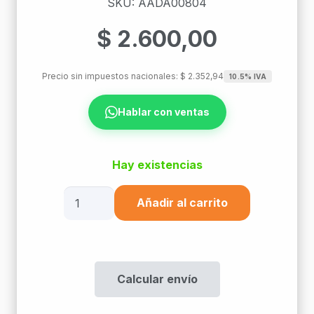
SKU: AADA00804
$
2.600,00
Precio sin impuestos nacionales:
$
2.352,94
10.5% IVA
Hablar con ventas
Hay existencias
Derivador
Añadir al carrito
Plus
4
Vias
P/Tv
Calcular envío
5-
2050Mhz