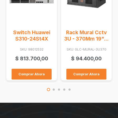
Wind
Cal 2
Switch Huawei
Rack Mural Cctv
S310-24St4X
3U - 370Mm 19"...
SKU:
SKU: 98012532
SKU: GLC-MURAL-3U370
$
1
$
813.700,00
$
94.400,00
Co
Comprar Ahora
Comprar Ahora