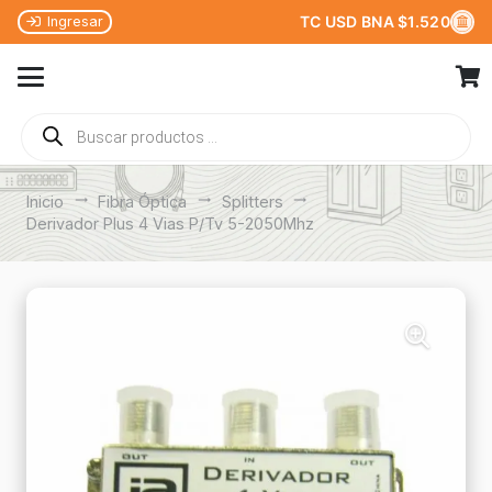
TC USD BNA $1.520
Ingresar
Búsqueda
de
productos
Inicio
trending_flat
Fibra Óptica
trending_flat
Splitters
trending_flat
Derivador Plus 4 Vias P/Tv 5-2050Mhz