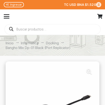
TC USD BNA $1.520
Ingresar
Búsqueda
de
productos
Inicio
trending_flat
Informática
trending_flat
Docking
trending_flat
Bangho Mix Dp-01 Black (Port Replicator)