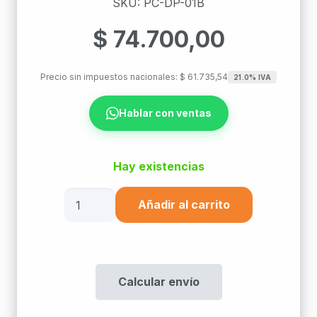
SKU: PC-DP-01B
$
74.700,00
Precio sin impuestos nacionales:
$
61.735,54
21.0% IVA
Hablar con ventas
Hay existencias
Bangho
Añadir al carrito
Mix
Dp-
01
Black
Calcular envío
(Port
Replicator)