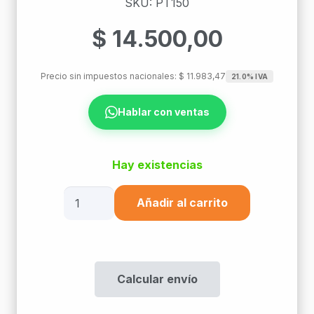
SKU: PT150
$
14.500,00
Precio sin impuestos nacionales:
$
11.983,47
21.0% IVA
Hablar con ventas
Hay existencias
Tapa
Añadir al carrito
Bandeja
150Mm
Esp.0.7
Gv
Calcular envío
Origen
cantidad