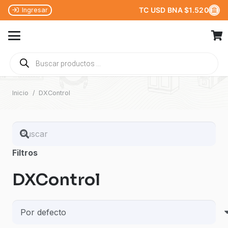
TC USD BNA $1.520
Ingresar
Búsqueda
de
productos
Inicio
/
DXControl
Filtros
DXControl