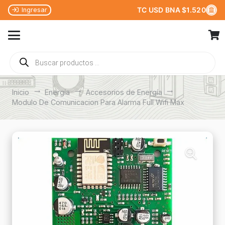
TC USD BNA $1.520
Ingresar
Búsqueda
de
productos
Inicio
trending_flat
Energía
trending_flat
Accesorios de Energía
trending_flat
Modulo De Comunicacion Para Alarma Full Wifi Max