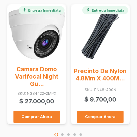
Entrega Inmediata
Entrega Inmediata
o
Precinto De Nylon
Caja De Derivacion
ht
4.8Mm X 400M...
Tipo X, Uso...
SKU: PN48-400N
SKU: DM 100 X
X
$
9.700,00
$
8.800,00
Comprar Ahora
Comprar Ahora