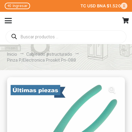
TC USD BNA $1.520
Ingresar
Búsqueda
de
productos
Inicio
trending_flat
Cableado estructurado
trending_flat
Pinza P/Electronica Proskit Pn-088