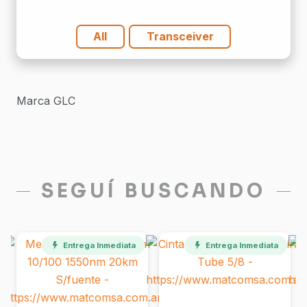
Db
Lc
All
Transceiver
10
Km
cantidad
Marca GLC
SEGUÍ BUSCANDO
Entrega Inmediata