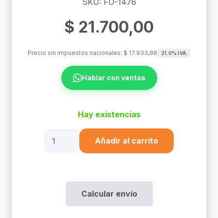
SKU: FO-1476
$
21.700,00
Precio sin impuestos nacionales:
$
17.933,88
21.0% IVA
Hablar con ventas
Hay existencias
Transceiver
Añadir al carrito
Sfp
1310
Nm
1,25
Calcular envío
Gb/S
20