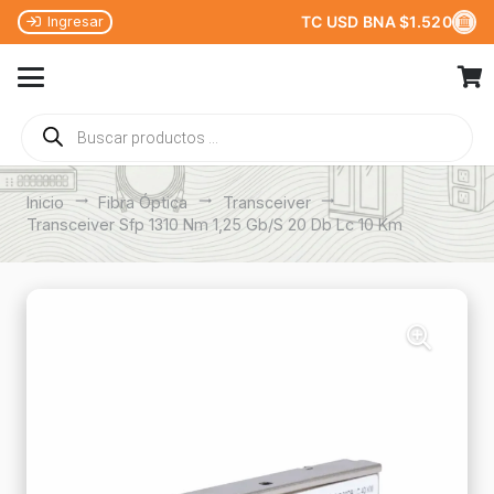
TC USD BNA $1.520
Ingresar
Búsqueda
de
productos
Inicio
trending_flat
Fibra Óptica
trending_flat
Transceiver
trending_flat
Transceiver Sfp 1310 Nm 1,25 Gb/S 20 Db Lc 10 Km