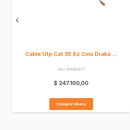
Capuchon P/Rj 45 Verde
SKU: NT-2002-VD
$
100,00
Comprar Ahora