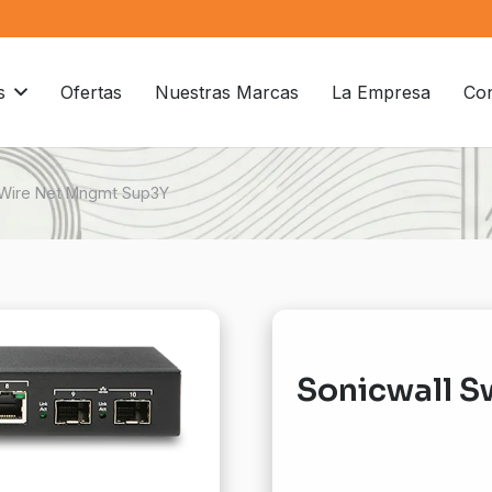
s
Ofertas
Nuestras Marcas
La Empresa
Con
/Wire Net Mngmt Sup3Y
Sonicwall 