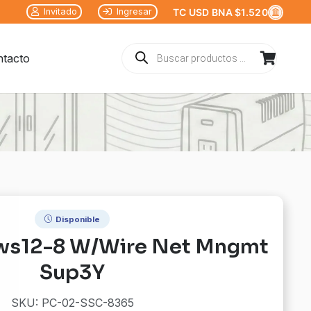
Invitado
Ingresar
TC USD BNA $1.520
Búsqueda
tacto
de
productos
Disponible
Sws12-8 W/Wire Net Mngmt
Sup3Y
SKU: PC-02-SSC-8365