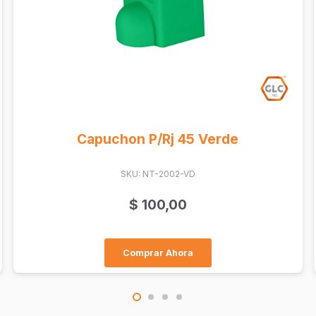
Plug Rj45 8/8 Blindado (Ex 5-5...
SKU: 6-569530-2
$
200,00
Comprar Ahora