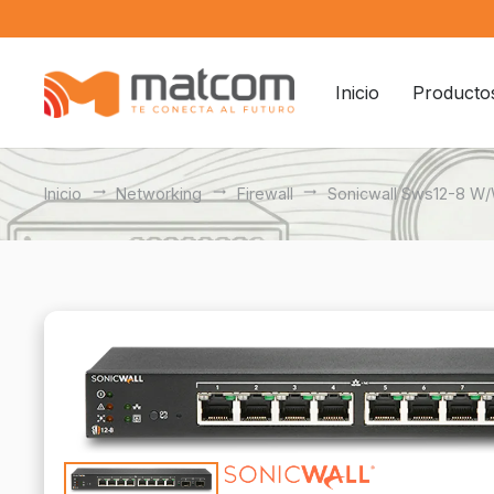
Inicio
Producto
Inicio
trending_flat
Networking
trending_flat
Firewall
trending_flat
Sonicwall Sws12-8 W