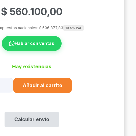
$
560.100,00
impuestos nacionales:
$
506.877,83
10.5% IVA
Hablar con ventas
Hay existencias
icwall
Añadir al carrito
12-
ire
Calcular envío
gmt
p3Y