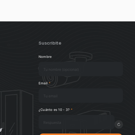
Suscribite
Nombre
Email
*
¿Cuánto es 10 - 3?
*
↻
y