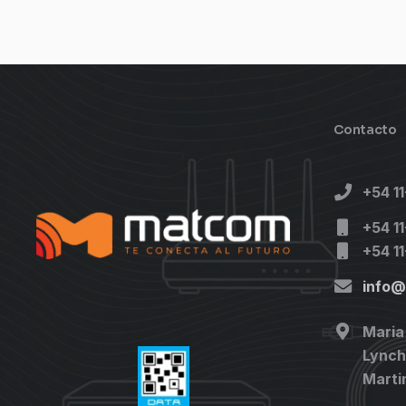
Contacto
+54 1
+54 1
+54 1
info
Maria
Lynch 
Marti