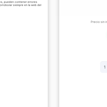
les, pueden contener errores
corroborar siempre en la web del
Precio sin 
Son
Sws
8
W/W
Net
Mn
Su