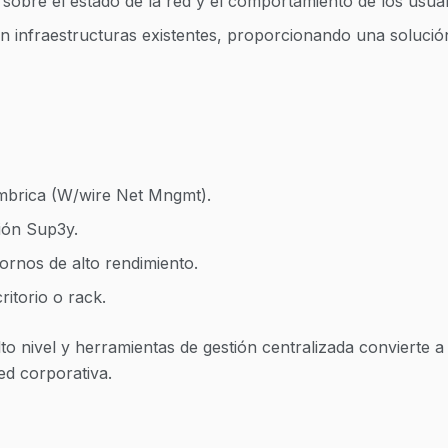
 sobre el estado de la red y el comportamiento de los usua
en infraestructuras existentes, proporcionando una soluci
ámbrica (W/wire Net Mngmt).
ión Sup3y.
rnos de alto rendimiento.
itorio o rack.
o nivel y herramientas de gestión centralizada convierte 
ed corporativa.