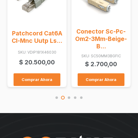
Conector Sc-Pc-
Patchcord Cat6A
Om2-3Mm-Beige-
Cl-Mnc Uutp Ls...
B...
SKU: VDIP181X46030
SKU: SC50MM3BGFIC
$
20.500,00
$
2.700,00
Comprar Ahora
Comprar Ahora