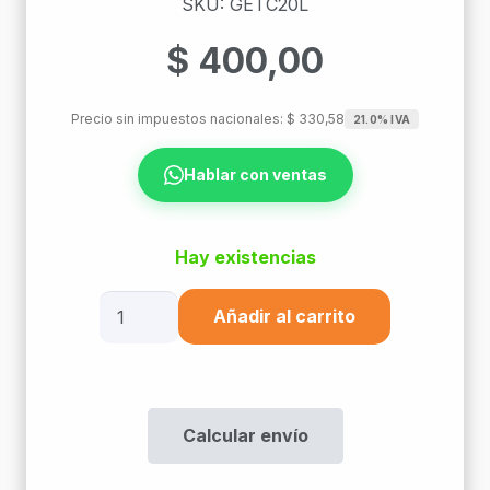
SKU: GETC20L
$
400,00
Precio sin impuestos nacionales:
$
330,58
21.0% IVA
Hablar con ventas
Hay existencias
Rollo
Añadir al carrito
Corrugado
Liviano
Por
25M
Calcular envío
De
Ø20Mm