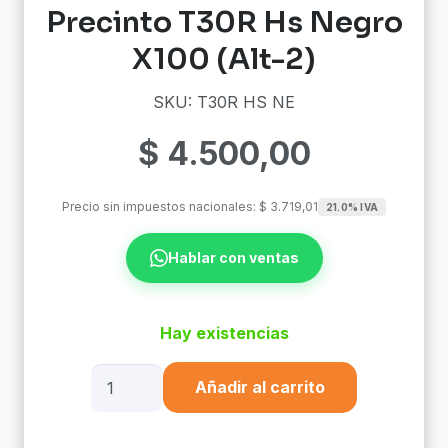
Precinto T30R Hs Negro
X100 (Alt-2)
SKU: T30R HS NE
$
4.500,00
Precio sin impuestos nacionales:
$
3.719,01
21.0% IVA
Hablar con ventas
Hay existencias
Precinto
Añadir al carrito
T30R
Hs