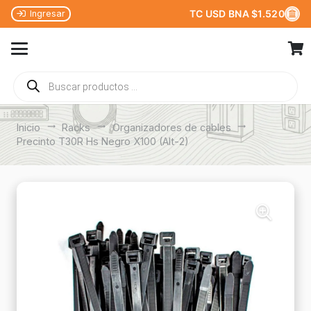
TC USD BNA $1.520
Ingresar
Búsqueda
de
productos
Inicio
trending_flat
Racks
trending_flat
Organizadores de cables
trending_flat
Precinto T30R Hs Negro X100 (Alt-2)