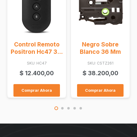
Control Remoto
Negro Sobre
Positron Hc47 3...
Blanco 36 Mm
SKU: HC47
SKU: CSTZ261
$
12.400,00
$
38.200,00
Comprar Ahora
Comprar Ahora