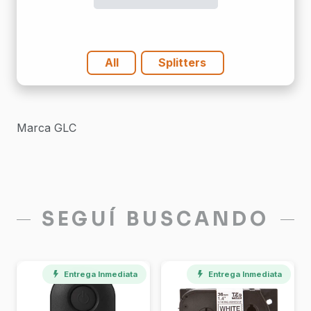
Sin
Conector
Desbalanceados
All
Splitters
cantidad
Marca GLC
SEGUÍ BUSCANDO
Entrega Inmediata