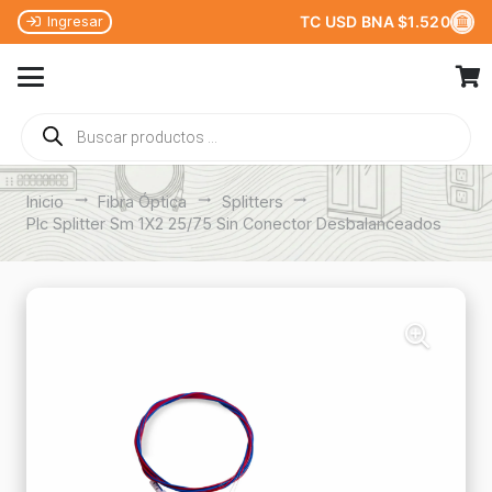
TC USD BNA $1.520
Ingresar
Búsqueda
de
productos
Inicio
trending_flat
Fibra Óptica
trending_flat
Splitters
trending_flat
Plc Splitter Sm 1X2 25/75 Sin Conector Desbalanceados