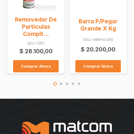
Removedor De
Barra P/Pegar
Particulas
Grande X Kg
Compit...
SKU: HIMP00365
SKU: ORG
$
20.200,00
$
28.100,00
Comprar Ahora
Comprar Ahora