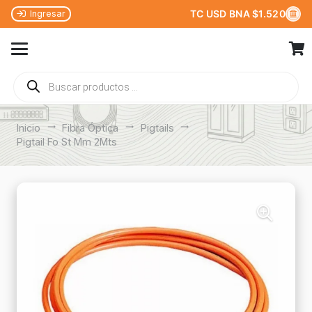
TC USD BNA $1.520
Ingresar
Búsqueda
de
productos
Inicio
trending_flat
Fibra Óptica
trending_flat
Pigtails
trending_flat
Pigtail Fo St Mm 2Mts