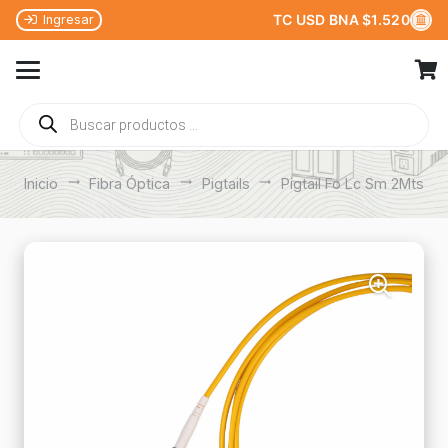
TC USD BNA $1.520
Ingresar
Búsqueda
de
productos
Inicio
trending_flat
Fibra Óptica
trending_flat
Pigtails
trending_flat
Pigtail Fo Lc Sm 2Mts