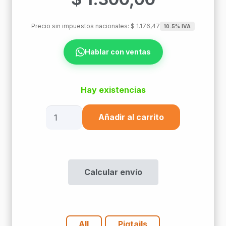
Precio sin impuestos nacionales:
$
1.176,47
10.5% IVA
Hablar con ventas
Hay existencias
Pigtail
Añadir al carrito
Fo
Lc
Sm
2Mts
Calcular envío
cantidad
All
Pigtails