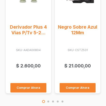
 4
Negro Sobre Azul
..
12Mm
Inversor Deye
SKU: CSTZ531
Ongrid 5Kw 3F
38...
$
21.000,00
SKU: PC-SUN-5K-G06P3-EU-
BM2-P1
$
1.323.500,00
Comprar Ahora
Comprar Ahora