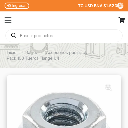
TC USD BNA $1.520
Ingresar
Búsqueda
de
productos
Inicio
trending_flat
Racks
trending_flat
Accesorios para rack
trending_flat
Pack 100 Tuerca Flange 1/4