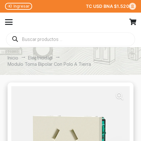
TC USD BNA $1.520
Ingresar
Búsqueda
de
productos
Inicio
trending_flat
Electricidad
trending_flat
Modulo Toma Bipolar Con Polo A Tierra