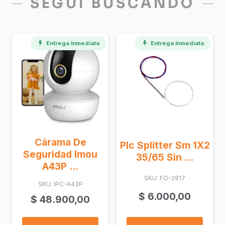
SEGUÍ BUSCANDO
Entrega Inmediata
Entrega Inmediata
Cárama De
Plc Splitter Sm 1X2
Seguridad Imou
35/65 Sin ...
A43P ...
SKU: FO-2917
SKU: IPC-A43P
$
6.000,00
$
48.900,00