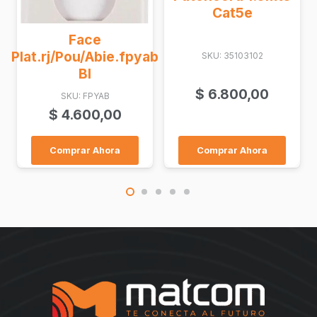
Cat5e
Fdb Caja Exterior
fpyab
SKU: 35103102
Ftth 1X8 Eas...
SKU: GLC-FDB-006-01
$
6.800,00
$
60.600,00
Comprar Ahora
Comprar Ahora