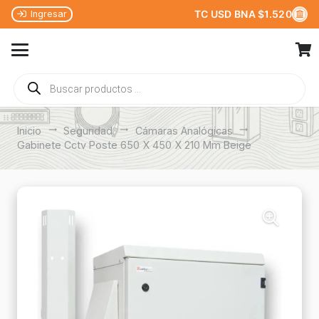
TC USD BNA $1.520
Ingresar
Búsqueda
de
productos
Inicio
trending_flat
Seguridad
trending_flat
Cámaras Analógicas
trending_flat
Gabinete Cctv Poste 650 X 450 X 210 Mm Beige