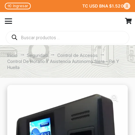
TC USD BNA $1.520
Ingresar
Búsqueda
de
productos
Inicio
trending_flat
Seguridad
trending_flat
Control de Accesos
trending_flat
Control De Horario Y Asistencia Autonomo Siera – Pin Y
Huella