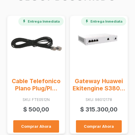
Entrega Inmediata
Telefonico
Gateway Huawei
Patchcord
 Plug/Pl...
Ekitengine S380...
Lc/Apc S
: FTE0512N
SKU: 98012178
SKU: FO
500,00
$
315.300,00
$
5.60
rar Ahora
Comprar Ahora
Comprar 