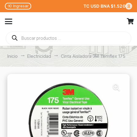
TC USD BNA $1.520
Ingresar
Búsqueda
de
productos
Inicio
trending_flat
Electricidad
trending_flat
Cinta Aisladora 3M Temflex 175