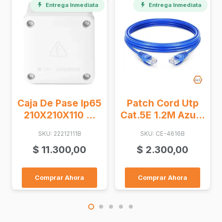
Entrega Inmediata
Entrega Inmediata
Receptor
65
Patch Cord Utp
Inalambrico
.
Cat.5E 1.2M Azu...
Uniglobe ...
SKU: CE-4616B
SKU: UN-RX2CH
$
2.300,00
$
20.600,00
Comprar Ahora
Comprar Ahora