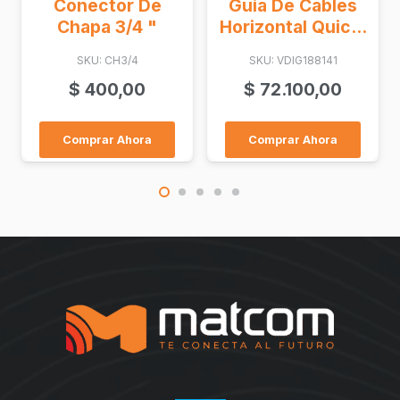
Face
Guia De Cables
Plat.rj/Luc/Abie.fplab
Horizontal Quic...
Bl
SKU: VDIG188141
SKU: FPLAB
$
72.100,00
$
4.600,00
Comprar Ahora
Comprar Ahora