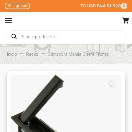
TC USD BNA $1.520
Ingresar
Búsqueda
de
productos
Inicio
trending_flat
Racks
trending_flat
Cerradura Manija Cierre Frontal