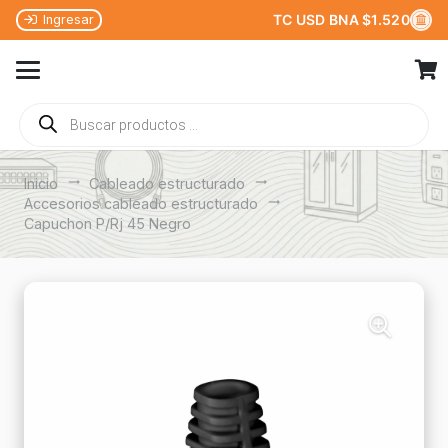
TC USD BNA $1.520
Ingresar
Búsqueda
de
productos
Inicio
trending_flat
Cableado estructurado
trending_flat
Accesorios cableado estructurado
trending_flat
Capuchon P/Rj 45 Negro