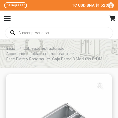
TC USD BNA $1.520
Ingresar
Búsqueda
de
productos
Inicio
trending_flat
Cableado estructurado
trending_flat
Accesorios cableado estructurado
trending_flat
Face Plate y Rosetas
trending_flat
Caja Pared 3 Modulos Pd3M