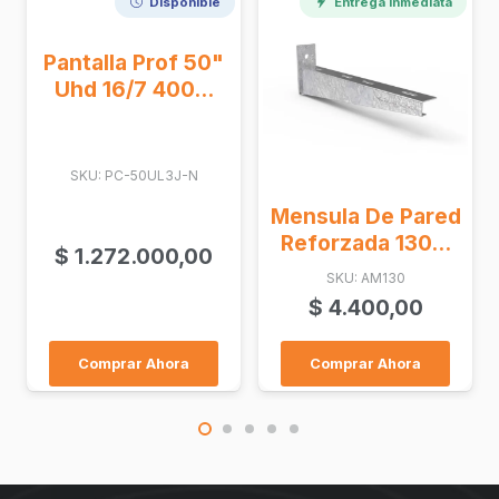
Entrega Inmediata
Entrega Inmediata
f 50"
0...
J-N
Mensula De Pared
Negro Sobre
Reforzada 130...
Blanco 24 Mm
,00
SKU: AM130
SKU: CSTZ251
$
4.400,00
$
30.600,00
ra
Comprar Ahora
Comprar Ahora