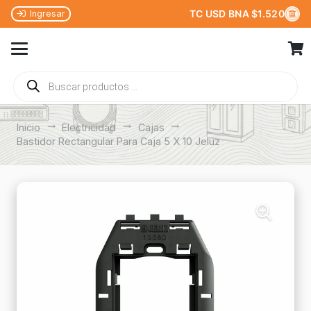
TC USD BNA $1.520
Ingresar
Búsqueda
de
productos
Inicio
trending_flat
Electricidad
trending_flat
Cajas
trending_flat
Bastidor Rectangular Para Caja 5 X 10 Jeluz