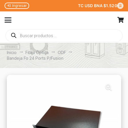
TC USD BNA $1.520
Ingresar
Búsqueda
de
productos
Inicio
trending_flat
Fibra Óptica
trending_flat
ODF
trending_flat
Bandeja Fo 24 Ports P/Fusion