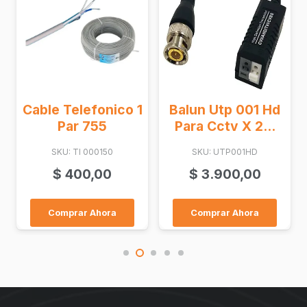
Cable Telefonico 1
Balun Utp 001 Hd
Par 755
Para Cctv X 2...
SKU: TI 000150
SKU: UTP001HD
$
400,00
$
3.900,00
Comprar Ahora
Comprar Ahora