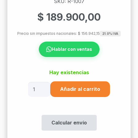
SKU: R-1007
$
189.900,00
Precio sin impuestos nacionales:
$
156.942,15
21.0% IVA
Hablar con ventas
Hay existencias
Bandeja
Añadir al carrito
Fo
24
Ports
P/Fusion
Calcular envío
cantidad