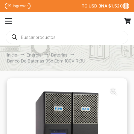
TC USD BNA $1.520
Ingresar
Búsqueda
de
productos
Inicio
trending_flat
Energía
trending_flat
Baterías
trending_flat
Banco De Baterias 9Sx Ebm 180V Rt3U