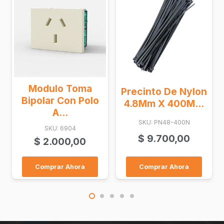
odulo Toma
Balum
Precinto De Nylon
olar Con Polo
C/Cabl
4.8Mm X 400M...
A...
SKU: PN48-400N
SKU: 6904
SKU: D
$
9.700,00
$
2.000,00
$
7.
omprar Ahora
Comprar Ahora
Compr