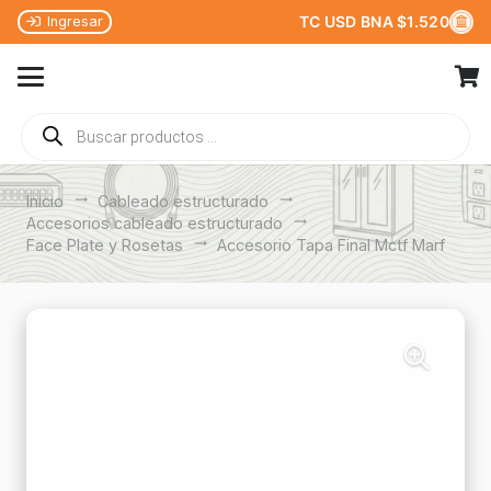
TC USD BNA $1.520
Ingresar
Búsqueda
de
productos
Inicio
trending_flat
Cableado estructurado
trending_flat
Accesorios cableado estructurado
trending_flat
Face Plate y Rosetas
trending_flat
Accesorio Tapa Final Mctf Marf