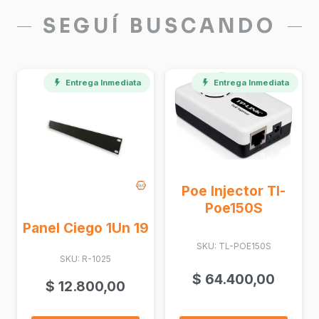
SEGUÍ BUSCANDO
Entrega Inmediata
Poe Injector Tl-
Poe150S
-
Panel Ciego 1Un 19
SKU: TL-POE150S
SKU: R-1025
$
64.400,00
$
12.800,00