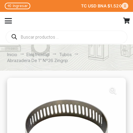
TC USD BNA $1.520
Ingresar
Búsqueda
de
productos
Inicio
trending_flat
Electricidad
trending_flat
Tubos
trending_flat
Abrazadera De 1″ Nº26 Zingrip