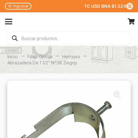
TC USD BNA $1.520
Ingresar
Búsqueda
de
productos
Inicio
trending_flat
Fibra Óptica
trending_flat
Herrajes
trending_flat
Abrazadera De 1 1/2″ Nº38 Zingrip