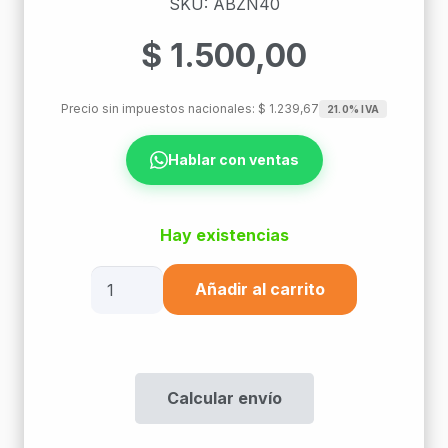
SKU: ABZN40
$
1.500,00
Precio sin impuestos nacionales:
$
1.239,67
21.0% IVA
Hablar con ventas
Hay existencias
Abrazadera
Añadir al carrito
De
1
1/2"
Nº38
Calcular envío
Zingrip
cantidad